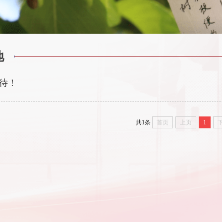
地
待！
共1条
首页
上页
1