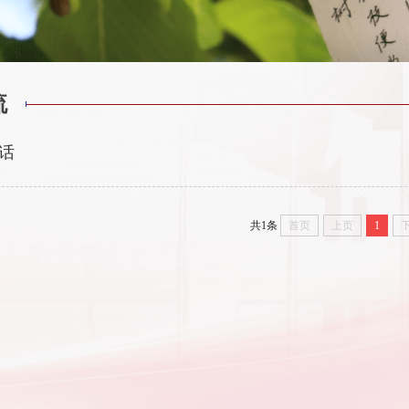
流
话
共1条
首页
上页
1