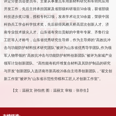
评定分委员会委员等。主要从事重点军用新材料研究和军转民应用
开发工作，先后主持承担国家及省部级科研项目50余项，获省部级
科技进步奖12项，授权专利22项，发表学术论文50余篇，荣获中国
科协兵工学会科学技术奖，先后获得凤栖天桥高层次创新人才、济
南专业技术拔尖人才、山东省有突出贡献的中青年专家、齐鲁行业
工匠等人才称号，山东省优秀研究生导师，作为主导师的“高效抗冲
击与功能防护材料技术研究团队”被评为山东省优秀导学团队,作为领
军人物带领的"高效抗冲击与功能防护材料创新团队"被评为泉城产业
领军计划创新团队、“高性能有机纤维复合材料及其防护制品的研究
与开发”创新团队入选济南市新高校20条自主培养创新团队，“翟文创
新工作室”被评为“山东省示范性劳模和工匠人才创新工作室”。
【文：温丽文 孙怡然 图：温丽文 审核：张存生】