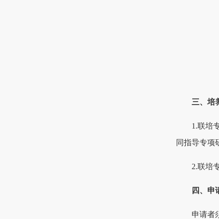
三、培
1.联
同指导专项
2.联
四、申
申请者