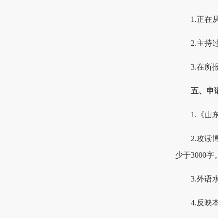
1.正
2.主
3.在
五、申
1.《
2.攻
少于3000字
3.外
4.反