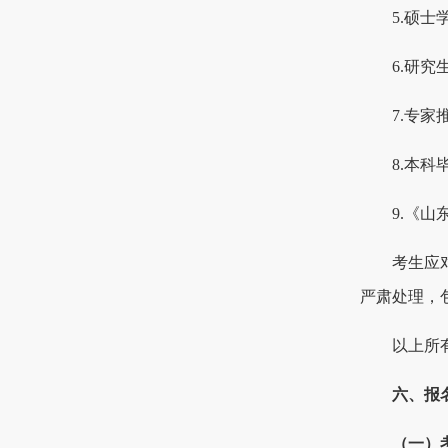
5.硕
6.研
7.专
8.本
9.《
考生应
严肃处理，
以上所
六、报
（一）